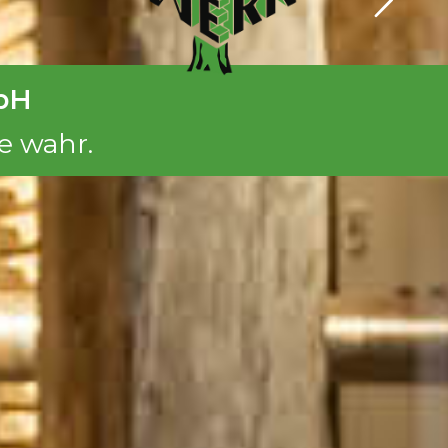
bH
e wahr.