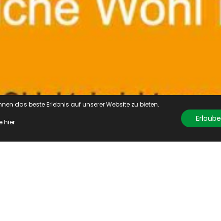
en das beste Erlebnis auf unserer Website zu bieten.

Erlaub
e 
hier
Tag des Schreiners 2023