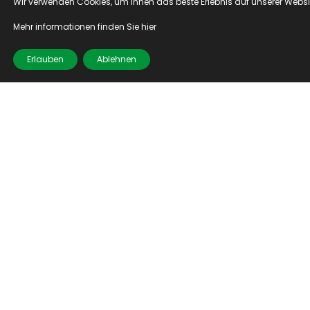
Wir verwenden Cookies, um Ihnen das beste Erlebnis auf unserer Website
Mehr informationen finden Sie 
hier
Erlauben
Ablehnen
Villa Ausbau
Villa Ausbau
Wir hatten das Privileg, an der Restaurierung einer
prächtigen Villa mitzuwirken.
In diesem spannenden
Projekt haben wir maßgeschneiderte
Einbauschränke, elegante Sideboards, stilvolle